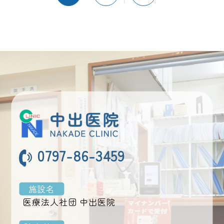
の
ペ
ー
ジ
送
り
0797-86-3459
施設名
医療法人社団 中出医院