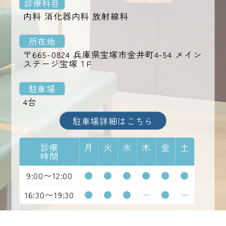
診療科目
内科 消化器内科 放射線科
所在地
〒665-0824 兵庫県宝塚市金井町4-54 メイン
ステージ宝塚１F
駐車場
4台
駐車場詳細はこちら
診療
月
火
水
木
金
土
時間
9:00〜12:00
●
●
●
●
●
●
16:30〜19:30
●
●
●
ー
●
ー
受付時間は下記の通りです。