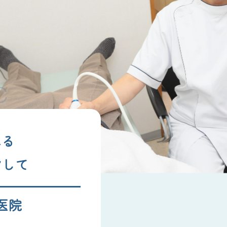
れる
指して
医院