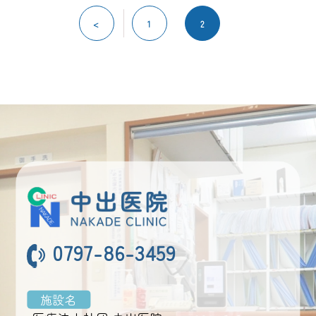
投
稿
<
1
2
の
ペ
ー
ジ
送
り
0797-86-3459
施設名