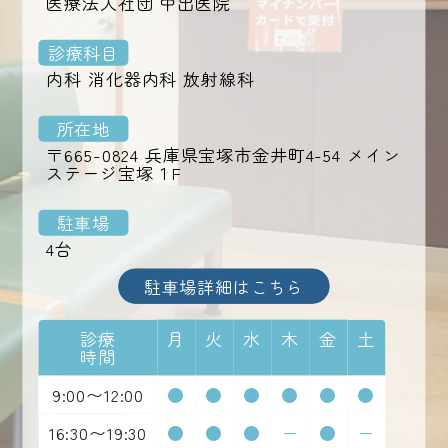
医療法人社団 中出医院
診療科目
内科 消化器内科 放射線科
所在地
〒665-0824 兵庫県宝塚市金井町4-54 メイン
ステージ宝塚１F
駐車場
4台
駐車場詳細はこちら
診療
月
火
水
木
金
土
時間
9:00〜12:00
●
●
●
●
●
●
16:30〜19:30
●
●
●
ー
●
ー